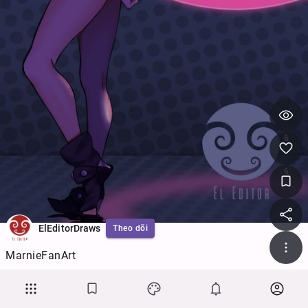
6
6
ElEditorDraws
Theo dõi
MarnieFanArt